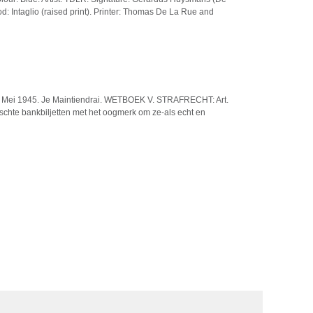
d: Intaglio (raised print). Printer: Thomas De La Rue and
 18 Mei 1945. Je Maintiendrai. WETBOEK V. STRAFRECHT: Art.
lschte bankbiljetten met het oogmerk om ze-als echt en