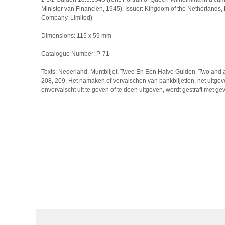
Minister van Financiën, 1945). Issuer: Kingdom of the Netherlands, 
Company, Limited)
Dimensions: 115 x 59 mm
Catalogue Number: P-71
Texts: Nederland. Muntbiljet. Twee En Een Halve Gulden. Two and 
208, 209. Het namaken of vervalschen van bankbiljetten, het uitgev
onvervalscht uit te geven of te doen uitgeven, wordt gestraft met g