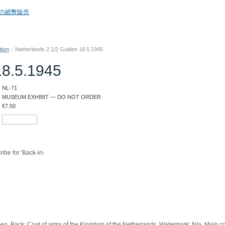
tion
::
Netherlands 2 1/2 Gulden 18.5.1945
18.5.1945
NL-71
MUSEUM EXHIBIT — DO NOT ORDER
€
7.50
ribe for 'Back-in-
meo. Back: Coat of arms of the Kingdom of the Netherlands. Watermark: N/a. Main c