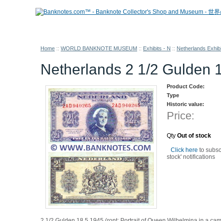
Home
::
WORLD BANKNOTE MUSEUM
::
Exhibits - N
::
Netherlands Exhibi
Netherlands 2 1/2 Gulden 
Product Code:
Type
Historic value:
Price:
Qty
Out of stock
Click here
to subsc
stock' notifications
2 1/2 Gulden 18.5.1945 (ront: Portrait of Queen Wilhelmina in a ca