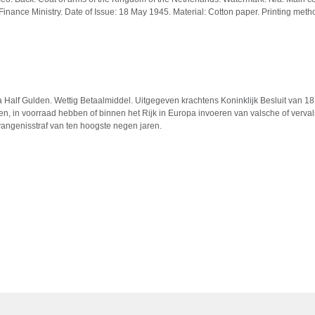
Finance Ministry. Date of Issue: 18 May 1945. Material: Cotton paper. Printing metho
a Half Gulden. Wettig Betaalmiddel. Uitgegeven krachtens Koninklijk Besluit van
en, in voorraad hebben of binnen het Rijk in Europa invoeren van valsche of verva
evangenisstraf van ten hoogste negen jaren.