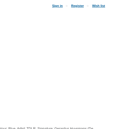
Sign in
Register
Wish list
olour: Blue. Artist: TDLR. Signature: Gerardus Huysmans (De